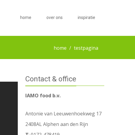
home
over ons
inspiratie
home
testpagina
Contact & office
IAMO food b.v.
Antonie van Leeuwenhoekweg 17
2408AL Alphen aan den Rijn
T
: 0172-478419