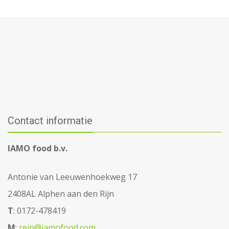
Contact informatie
IAMO food b.v.
Antonie van Leeuwenhoekweg 17
2408AL Alphen aan den Rijn
T
: 0172-478419
M
:
rein@iamofood.com