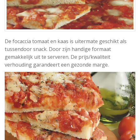
De focaccia tomaat en kaas is uitermate geschikt als
tussendoor snack. Door zijn handige formaat
gemakkelijk uit te serveren. De prijs/kwaliteit
verhouding garandeert een gezonde marge.